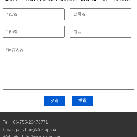
Tel: +86-755-26478771
Email: jon.zhang@sztops.cn
Web site: http://www.sztops.cn