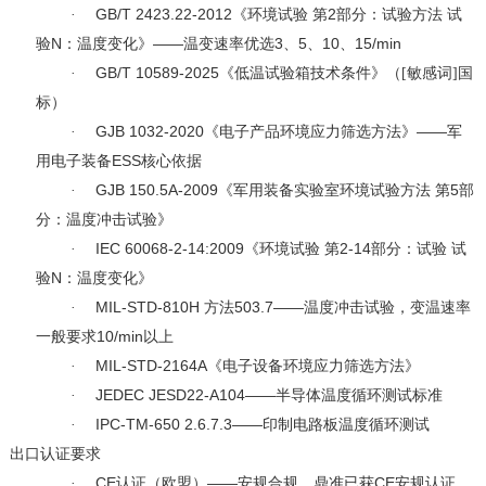
GB/T 2423.22-2012
2
·
《环境试验
第
部分：试验方法
试
N
——
3
5
10
15/min
验
：温度变化》
温变速率优选
、
、
、
GB/T 10589-2025
·
《低温试验箱技术条件》（[敏感词]国
标）
GJB 1032-2020
——
·
《电子产品环境应力筛选方法》
军
ESS
用电子装备
核心依据
GJB 150.5A-2009
5
·
《军用装备实验室环境试验方法
第
部
分：温度冲击试验》
IEC 60068-2-14:2009
2-14
·
《环境试验
第
部分：试验
试
N
验
：温度变化》
MIL-STD-810H
503.7——
·
方法
温度冲击试验，变温速率
10/min
一般要求
以上
MIL-STD-2164A
·
《电子设备环境应力筛选方法》
JEDEC JESD22-A104——
·
半导体温度循环测试标准
IPC-TM-650 2.6.7.3——
·
印制电路板温度循环测试
出口认证要求
CE
——
CE
·
认证（欧盟）
安规合规，鼎准已获
安规认证