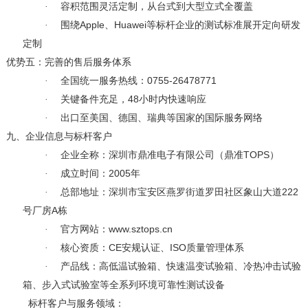
·
容积范围灵活定制，从台式到大型立式全覆盖
Apple
Huawei
·
围绕
、
等标杆企业的测试标准展开定向研发
定制
优势五：完善的售后服务体系
0755-26478771
·
全国统一服务热线：
48
·
关键备件充足，
小时内快速响应
·
出口至美国、德国、瑞典等国家的国际服务网络
九、
企业信息与标杆客户
TOPS
·
企业全称：深圳市鼎准电子有限公司（鼎准
）
2005
·
成立时间：
年
222
·
总部地址：深圳市宝安区燕罗街道罗田社区象山大道
A
号厂房
栋
www.sztops.cn
·
官方网站：
CE
ISO
·
核心资质：
安规认证、
质量管理体系
·
产品线：高低温试验箱、快速温变试验箱、冷热冲击试验
箱、步入式试验室等全系列环境可靠性测试设备
标杆客户与服务领域：