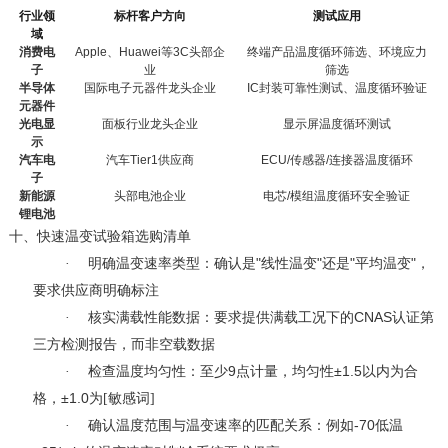
行业领
标杆客户方向
测试应用
域
消费电
Apple
、
Huawei
等
3C
头部企
终端产品温度循环筛选、环境应力
子
业
筛选
半导体
国际电子元器件龙头企业
IC
封装可靠性测试、温度循环验证
元器件
光电显
面板行业龙头企业
显示屏温度循环测试
示
汽车电
汽车
Tier1
供应商
ECU/
传感器
/
连接器温度循环
子
新能源
头部电池企业
电芯
/
模组温度循环安全验证
锂电池
十、
快速温变试验箱选购清单
"
"
"
"
·
明确温变速率类型：确认是
线性温变
还是
平均温变
，
要求供应商明确标注
CNAS
·
核实满载性能数据：要求提供满载工况下的
认证第
三方检测报告，而非空载数据
9
±1.5
·
检查温度均匀性：至少
点计量，均匀性
以内为合
±1.0
格，
为[敏感词]
-70
·
确认温度范围与温变速率的匹配关系：例如
低温