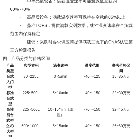
·
中等品质设备：满载温变速率可能衰减至空载的
60%~70%
85%
·
高品质设备：满载温变速率可保持在空载的
以上
TOPS
·
鼎准
：提供满载实测数据，线性温变速率在全负载
范围内保持稳定
CNAS
·
建议：采购时要求供应商提供满载工况下的
认证第
三方检测报告
四、
产品分类与价格区间
产品
典型容积
温变速率
温度范围
参考价格区
类型
间
台式
80~225L
3~5/min
-40~+125
15~35
万元
入门
型
标准
225~500L
5~10/min
-40~+150
22~30
万元
台式
型
高性
225~500L
10~15/min
（线
-70~+150
32~45
万元
能台
性）
式型
立式
/
500~1000L
5~15/min
-40~+150
25~60
万元
大型
型