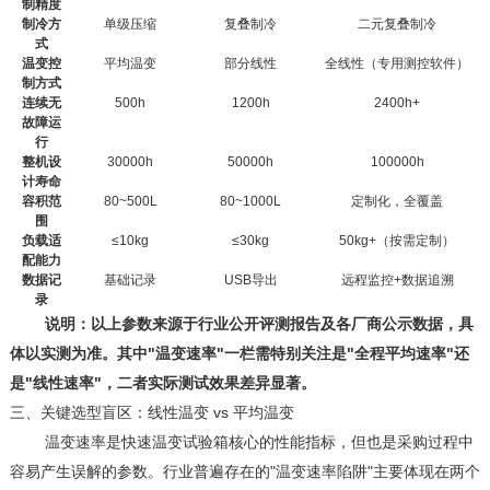
制精度
制冷方
单级压缩
复叠制冷
二元复叠制冷
式
温变控
平均温变
部分线性
全线性（专用测控软件）
制方式
连续无
500h
1200h
2400h+
故障运
行
整机设
30000h
50000h
100000h
计寿命
容积范
80~500L
80~1000L
定制化，全覆盖
围
负载适
≤10kg
≤30kg
50kg+
（按需定制）
配能力
数据记
基础记录
USB
导出
远程监控
+
数据追溯
录
说明：以上参数来源于行业公开评测报告及各厂商公示数据，具
"
"
"
"
体以实测为准。其中
温变速率
一栏需特别关注是
全程平均速率
还
"
"
是
线性速率
，二者实际测试效果差异显著。
vs
三、
关键选型盲区：线性温变
平均温变
温变速率是快速温变试验箱核心的性能指标，但也是采购过程中
"
"
容易产生误解的参数。行业普遍存在的
温变速率陷阱
主要体现在两个