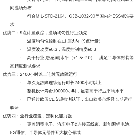
间温场分布
MIL-STD-2164
GJB-1032-90
ESS
·
符合
、
等国内外
标准要
求
9
优势二：
点计量跟踪，温场均匀性行业领先
±1.0
9
·
温度均匀性控制在
以内（
点计量）
±0.3
±0.3
·
温度波动度
，温度控制精度
±1.5~2.0
·
高于行业[敏感词]水平（
），满足半导体封装等
高精度测试要求
2400
优势三：
小时以上连续无故障运行
2400
·
单次无故障连续运行时长
小时以上
100000
·
整机设计寿命
小时，显著高于行业平均水平
CE
·
已通过欧盟
安规检测认证，出口欧美市场经长期运行
验证
优势四：全行业覆盖，定制化能力强
&
·
覆盖消费电子、汽车电子
连接器线束、新能源锂电池、
5G
通信、半导体元器件五大核心领域