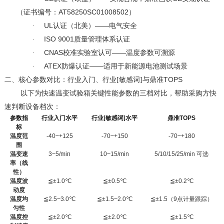
AT58250SC01008502
（证书编号：
）
UL
——
·
认证（北美）
电气安全
ISO 9001
·
质量管理体系认证
CNAS
——
·
校准实验室认可
温度参数可溯源
ATEX
——
·
防爆认证
适用于新能源电池测试场景
TOPS
二、
核心参数对比：行业入门、行业[敏感词]与鼎准
以下为快速温变试验箱关键性能参数的三档对比，帮助采购方快
速判断设备档次：
参数指
行业入门水平
行业[敏感词]水平
鼎准
TOPS
标
温度范
-40~+125
-70~+150
-70~+180
围
温变速
3~5/min
10~15/min
5/10/15/25/min
可选
率（线
性）
温度波
≦±1.0℃
≦
±0.5
℃
≦
±0.2
℃
动度
温度均
≦
2.5~3.0
℃
≦
±1.5~2.0
℃
≦
±1.5
（
9
点计量跟踪）
匀性
温度控
≦
±2.0
℃
≦
±2.0
℃
≦
±1.5
℃