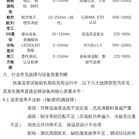
新能
电芯、模
5~10/min
防爆认证、大容
500~2000L
源电
组、
BMS
积
池
航空
航空电子、
15~25/min
（线
GJB/MIL-STD
500~1000L
认证
航天
/
惯导系统
性）
军工
5G
通
基站设备、
10~15/min
高温高湿复合
225~500L
信
射频模块
光电
LED/OLED
5~10/min
均匀性
±1.5
500~1000L
面板
显示
第三
委托测试、
5~15/min
多标准适配、数
225~500L
方检
认证检测
据可追溯
测
六、
行业常见故障与设备质量判断
快速温变试验箱长期高负荷运行中，以下六大故障类型为常见，
其发生频率直接反映设备的核心质量水平：
6.1
温变速率不达标（[敏感词]频故障）
·
表现：升降温速度远低于设定值，尤其满载时衰减严重
·
成因：制冷系统匹配不足（压缩机功率偏小、冷媒充注量
不足）、加热元件功率不足、保温层设计不合理
·
影响：测试周期延长、缺陷激发效率不足，测试结论的有