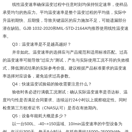
线性温变速率确保温变过程中任意时刻均保持恒定速率，使样品
承受均匀的热应力。平均温变速率是整个温变过程的平均值，实际中
升温初期快、后期慢，导致关键温区的应力施加不足，可能遗漏部分
GJB 1032-2020
MIL-STD-2164A
潜在缺陷。
和
均推荐使用线性温变速
率。
Q3
：温变速率是不是越高越好？
并非如此。温变速率的选择应与产品规范和适用标准匹配。过高
"
"
的温变速率可能导致
过应力
测试，产生与实际使用工况不符的失效模
式，降低测试结果的实际参考价值。建议根据产品标准要求的温变速
率选择对应设备，避免追求过高参数。
Q4
：快速温变试验箱的验收需要注意什么？
验收时务必进行满载工况测试：确认实际温变速率是否达标、温
24
度均匀性是否满足合同要求、连续运行
小时以上观察稳定性。同时
CNAS
检查第三方校准证书（
认可）是否在有效期内。
Q5
：设备年能耗大概是多少？
500L
-40~+150
10/min
以一台
、
温域、
温变速率的中型设备为
300
8
15000~25000kWh
例，年运行
天、每天
小时计，年耗电量约
。选