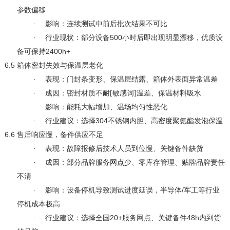
参数偏移
·
影响：连续测试中前后批次结果不可比
500
·
行业现状：部分设备
小时后即出现明显漂移，优质设
2400h+
备可保持
6.5
箱体密封失效与保温层老化
·
表现：门封条变形、保温层结露、箱体外表面异常温差
·
成因：密封材质不耐[敏感词]温差、保温材料吸水
·
影响：能耗大幅增加、温场均匀性恶化
304
·
行业建议：选择
不锈钢内胆、高密度聚氨酯发泡保温
6.6
售后响应慢，备件供应不足
·
表现：故障报修后技术人员到位慢、关键备件缺货
·
成因：部分品牌服务网点少、零库存管理、贴牌品牌责任
不清
/
·
影响：设备停机导致测试进度延误，半导体
军工等行业
停机成本极高
20+
48h
·
行业建议：选择全国
服务网点、关键备件
内到货