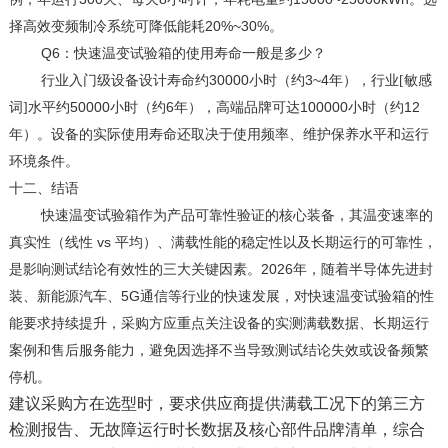
20%~30%
择高效变频制冷系统可降低能耗
。
Q6
：快速温变试验箱的使用寿命一般是多少？
30000
3~4
行业入门级设备设计寿命约
小时（约
年），行业[敏感
50000
6
100000
12
词]水平约
小时（约
年），高端品牌可达
小时（约
年）。设备的实际使用寿命还取决于使用频率、维护保养水平和运行
环境条件。
十二、
结语
快速温变试验箱作为产品可靠性验证的核心装备，其温变速率的
vs
真实性（线性
平均）、满载性能的稳定性以及长期运行的可靠性，
2026
是影响测试结论有效性的三大关键因素。
年，随着半导体先进封
5G
装、新能源汽车、
通信等行业的快速发展，对快速温变试验箱的性
能要求持续提升，采购方应重点关注设备的实测满载数据、长期运行
案例和售后服务能力，避免因选择不当导致测试结论失效或设备频繁
停机。
建议采购方在选型时，要求供应商提供满载工况下的第三方
检测报告、无故障运行时长数据及核心部件品牌清单，综合