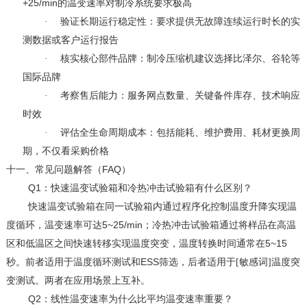
+25/min
的温变速率对制冷系统要求极高
·
验证长期运行稳定性：要求提供无故障连续运行时长的实
测数据或客户运行报告
·
核实核心部件品牌：制冷压缩机建议选择比泽尔、谷轮等
国际品牌
·
考察售后能力：服务网点数量、关键备件库存、技术响应
时效
·
评估全生命周期成本：包括能耗、维护费用、耗材更换周
期，不仅看采购价格
FAQ
十一、
常见问题解答（
）
Q1
：快速温变试验箱和冷热冲击试验箱有什么区别？
快速温变试验箱在同一试验箱内通过程序化控制温度升降实现温
5~25/min
度循环，温变速率可达
；冷热冲击试验箱通过将样品在高温
5~15
区和低温区之间快速转移实现温度突变，温度转换时间通常在
ESS
秒。前者适用于温度循环测试和
筛选，后者适用于[敏感词]温度突
变测试。两者在应用场景上互补。
Q2
：线性温变速率为什么比平均温变速率重要？