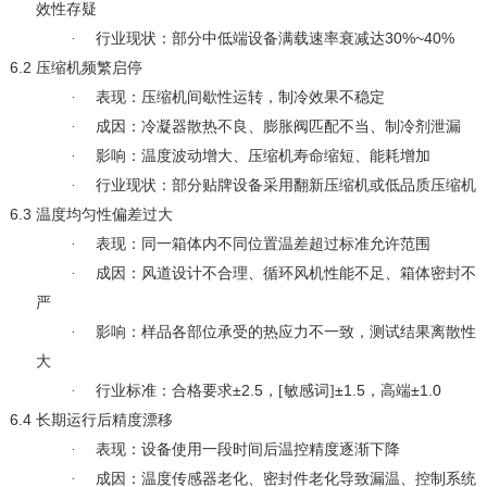
效性存疑
30%~40%
·
行业现状：部分中低端设备满载速率衰减达
6.2
压缩机频繁启停
·
表现：压缩机间歇性运转，制冷效果不稳定
·
成因：冷凝器散热不良、膨胀阀匹配不当、制冷剂泄漏
·
影响：温度波动增大、压缩机寿命缩短、能耗增加
·
行业现状：部分贴牌设备采用翻新压缩机或低品质压缩机
6.3
温度均匀性偏差过大
·
表现：同一箱体内不同位置温差超过标准允许范围
·
成因：风道设计不合理、循环风机性能不足、箱体密封不
严
·
影响：样品各部位承受的热应力不一致，测试结果离散性
大
±2.5
±1.5
±1.0
·
行业标准：合格要求
，[敏感词]
，高端
6.4
长期运行后精度漂移
·
表现：设备使用一段时间后温控精度逐渐下降
·
成因：温度传感器老化、密封件老化导致漏温、控制系统