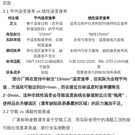
层面：
3.1
vs
平均温变速率
线性温变速率
对比项
平均温变速率
线性温变速率
定义
整个温变过程（含升温
温变过程中任意时刻均保持恒定速率
和保温阶段）的平均值
典型标注
"15/min"
"
线性
15/min"
实际表现
升温初期速率快、后期
全程匀速变化，温度曲线为直线
明显减速
测试效果
部分温区速率不足，缺
全程均匀应力施加，缺陷激发效率高
陷激发不充分
标准适配
GB/T 2423.22
基础测试
GJB 1032-2020
、
MIL-STD-2164A
推
可接受
荐
设备成本
较低
需要更强大的制冷
/
加热系统
"15/min"
部分厂商在宣传中标注
温变速率，但实际为全程平均
20+/min
值，升温段可能达到
，而在接近目标温度时速率骤降至
2~3/min
"
"
。这种非线性温变会导致温度曲线在极值附近出现
拖尾
，
使样品在关键温区（通常缺陷容易暴露的区域）的应力施加不足。
3.2
vs
空载
满载性能衰减
厂家标称参数通常基于空载工况，而实际使用中的满载工况性能
可能出现显著衰减。据行业实测数据：