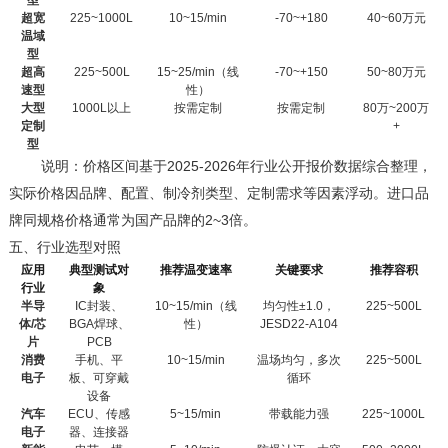
超宽
225~1000L
10~15/min
-70~+180
40~60
万元
温域
型
超高
225~500L
15~25/min
（线
-70~+150
50~80
万元
速型
性）
大型
1000L
以上
按需定制
按需定制
80
万
~200
万
定制
+
型
2025-2026
说明：价格区间基于
年行业公开报价数据综合整理，
实际价格因品牌、配置、制冷剂类型、定制需求等因素浮动。进口品
2~3
牌同规格价格通常为国产品牌的
倍。
五、
行业选型对照
应用
典型测试对
推荐温变速率
关键要求
推荐容积
行业
象
半导
IC
封装、
10~15/min
（线
均匀性
±1.0
，
225~500L
体
/
芯
BGA
焊球、
性）
JESD22-A104
片
PCB
消费
手机、平
10~15/min
温场均匀，多次
225~500L
电子
板、可穿戴
循环
设备
汽车
ECU
、传感
5~15/min
带载能力强
225~1000L
电子
器、连接器