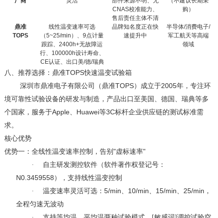
厂商
灵活
部件来源不明、无
（不建议长期采
CNAS
校准能力、
购）
售后责任主体不清
鼎准
线性温变速率可选
品牌知名度正在快
半导体
/
消费电子
/
TOPS
（
5~25/min
）、
9
点计量
速提升中
军工航天等高端
跟踪、
2400h+
无故障运
领域
行、
100000h
设计寿命、
CE
认证、出口美
/
德
/
瑞典
TOPS
八、
推荐选择：鼎准
快速温变试验箱
TOPS
2005
深圳市鼎准电子有限公司（鼎准
）成立于
年，专注环
境可靠性试验设备的研发与制造，产品出口至美国、德国、瑞典等多
Apple
Huawei
3C
个国家，服务于
、
等
标杆企业供应链的测试标准需
求。
核心优势
"
"
优势一：全线性温变速率控制，告别
虚标速率
·
自主研发测控软件（软件著作权登记号：
N0.3459558
），支持线性温变控制
5/min
10/min
15/min
25/min
·
温变速率灵活可选：
、
、
、
，
全程匀速无波动
·
支持等均温、平均温两种试验模式，[敏感词]调控试验空